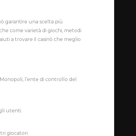
ò garantire una scelta più
tiche come varietà di giochi, metodi
aiuti a trovare il casinò che meglio
Monopoli, l’ente di controllo del
li utenti.
ri giocatori.