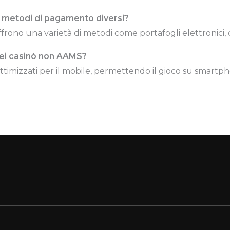
 metodi di pagamento diversi?
frono una varietà di metodi come portafogli elettronici, c
nei casinò non AAMS?
ottimizzati per il mobile, permettendo il gioco su smartp