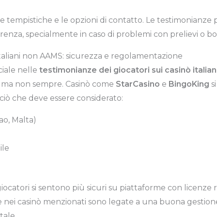
 le tempistiche e le opzioni di contatto. Le testimonianz
ferenza, specialmente in caso di problemi con prelievi o b
italiani non AAMS: sicurezza e regolamentazione
iale nelle
testimonianze dei giocatori sui casinò itali
, ma non sempre. Casinò come
StarCasino
e
BingoKing
si
ciò che deve essere considerato:
ao, Malta)
ile
iocatori si sentono più sicuri su piattaforme con licenze
e nei casinò menzionati sono legate a una buona gestione
tale.