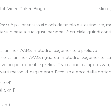
lot, Video Poker, Bingo
Micro
Stars
è più orientato ai giochi da tavolo e ai casinò live, 
re in base ai tuoi gusti personali è cruciale, quindi consid
italiani non AAMS: metodi di pagamento e prelievo
sinò italiani non AAMS riguarda i metodi di pagamento. L
 veloci per depositi e prelievi. Tra i casinò più apprezzat
diversi metodi di pagamento. Ecco un elenco delle opzion
erCard)
, Skrill)
reum)