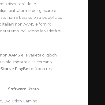
colo discuterò delle
liori piattaforme per giocare è
to non si basa solo su pubblicità,
ò italiani non AAMS e fornirò
nsidereremo includono la varietà di
ni non AAMS
è la varietà di giochi
 tavolo, mentre altri cercano
yStars
e
PlayBet
offrono una
Software Usato
t, Evolution Gaming