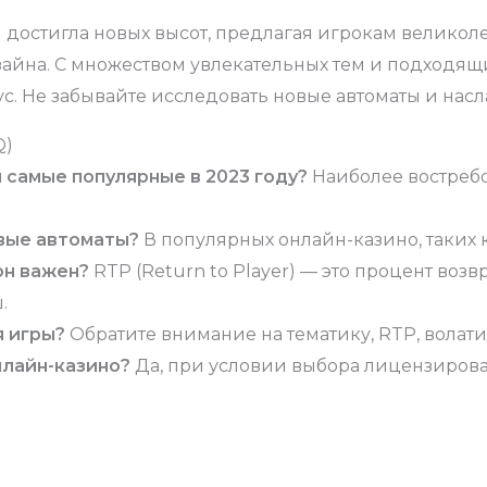
я достигла новых высот, предлагая игрокам великол
айна. С множеством увлекательных тем и подходящ
кус. Не забывайте исследовать новые автоматы и на
Q)
 самые популярные в 2023 году?
Наиболее востребов
овые автоматы?
В популярных онлайн-казино, таких как
он важен?
RTP (Return to Player) — это процент возв
.
я игры?
Обратите внимание на тематику, RTP, волати
нлайн-казино?
Да, при условии выбора лицензиров