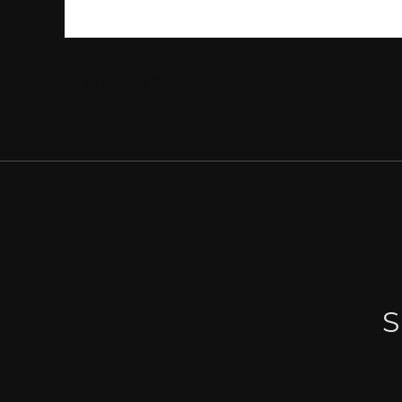
←
Previous Post
S