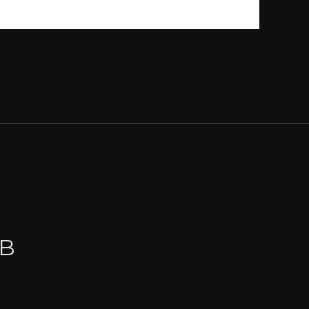
Next Post
→
MB