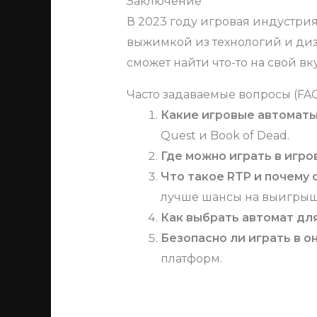
Заключение
В 2023 году игровая индустри
выжимкой из технологий и диз
сможет найти что-то на свой в
Часто задаваемые вопросы (FA
Какие игровые автоматы
Quest и Book of Dead.
Где можно играть в игр
Что такое RTP и почему 
лучше шансы на выигрыш
Как выбрать автомат дл
Безопасно ли играть в о
платформ.