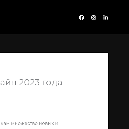
айн 2023 года
окам множество новых и