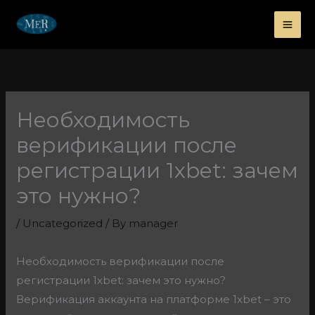
Skip
to
content
Необходимость
верификации после
регистрации 1xbet: зачем
это нужно?
/
Uncategorized
/ By
manager
Необходимость верификации после
регистрации 1xbet: зачем это нужно?
Верификация аккаунта на платформе 1xbet – это