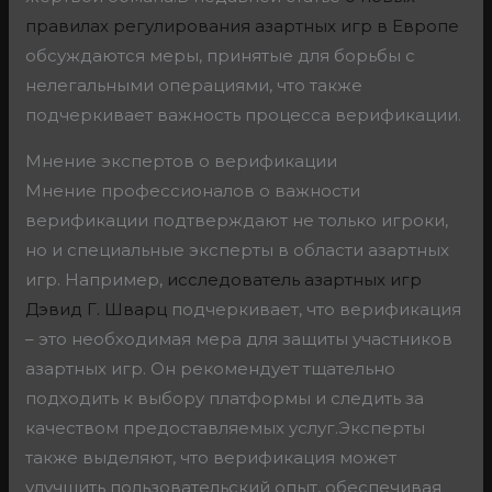
правилах регулирования азартных игр в Европе
обсуждаются меры, принятые для борьбы с
нелегальными операциями, что также
подчеркивает важность процесса верификации.
Мнение экспертов о верификации
Мнение профессионалов о важности
верификации подтверждают не только игроки,
но и специальные эксперты в области азартных
игр. Например,
исследователь азартных игр
Дэвид Г. Шварц
подчеркивает, что верификация
– это необходимая мера для защиты участников
азартных игр. Он рекомендует тщательно
подходить к выбору платформы и следить за
качеством предоставляемых услуг.Эксперты
также выделяют, что верификация может
улучшить пользовательский опыт, обеспечивая