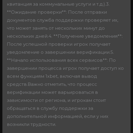
квитанция за коммунальные услуги и т.д.).3.
**Ожидание проверки**: После отправки
документов служба поддержки проверяет их,
что может занять от нескольких минут до
нескольких дней.4. **Получение уведомления**:
После успешной проверки игрок получает
уведомление о завершении верификации.5.
**Начало использования всех сервисов**: По
завершении процесса игрок получает доступ ко
всем функциям 1xbet, включая вывод
средств.Важно отметить, что процесс
верификации может варьироваться в
зависимости от региона, и игрокам стоит
обращаться в службу поддержки за
дополнительной информацией, если у них
возникли трудности.