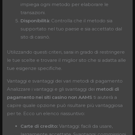
impiega ogni metodo per elaborare le
transazioni.
Disponibilità:
Controlla che il metodo sia
supportato nel tuo paese e sia accettato dal
sito di casinò.
Utilizzando questi criteri, sarai in grado di restringere
le tue scelte e trovare il miglior sito che si adatta alle
tue esigenze specifiche.
Vantaggi e svantaggi dei vari metodi di pagamento
Analizzare i vantaggi e gli svantaggi dei
metodi di
pagamento nei siti casino non AAMS
ti aiuterà a
capire quale opzione può risultare più vantaggiosa
per te. Ecco un elenco riassuntivo:
Carte di credito:
Vantaggi: facili da usare,
largamente accettate. Svantaggi: commissioni