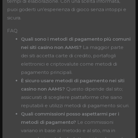
tempi di elaborazione. Con una scelta informata,
puoi goderti un’esperienza di gioco senza intoppi e
sicura.
FAQ
Quali sono i metodi di pagamento più comuni
nei siti casino non AAMS?
La maggior parte
dei siti accetta carte di credito, portafogli
elettronici e criptovalute come metodi di
pagamento principali.
È sicuro usare metodi di pagamento nei siti
casino non AAMS?
Questo dipende dal sito;
assicurati di scegliere piattaforme che siano
reputabili e utilizzi metodi di pagamento sicuri.
Quali commissioni posso aspettarmi per i
metodi di pagamento?
Le commissioni
variano in base al metodo e al sito, ma in