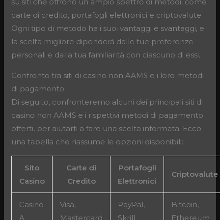
su siti che offrono un ampio spettro di metodi, come
carte di credito, portafogli elettronici e criptovalute.
Ogni tipo di metodo ha i suoi vantaggi e svantaggi, e
la scelta migliore dipenderà dalle tue preferenze
personali e dalla tua familiarità con ciascuno di essi.
Confronto tra siti di casino non AAMS e i loro metodi
di pagamento
Di seguito, confronteremo alcuni dei principali siti di
casino non AAMS e i rispettivi metodi di pagamento
offerti, per aiutarti a fare una scelta informata. Ecco
una tabella che riassume le opzioni disponibili:
Sito
Carte di
Portafogli
Criptovalute
Casino
Credito
Elettronici
Casino
Visa,
PayPal,
Bitcoin,
A
Mastercard
Skrill
Ethereum