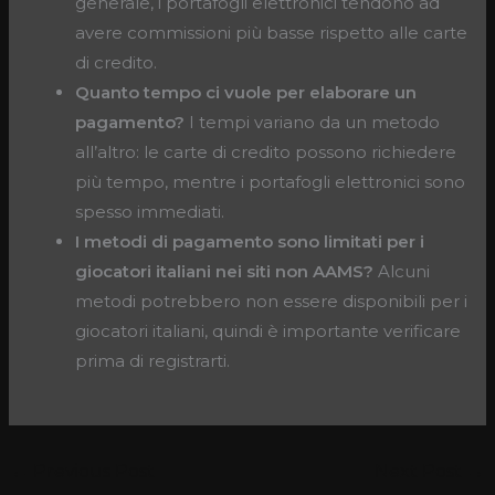
generale, i portafogli elettronici tendono ad
avere commissioni più basse rispetto alle carte
di credito.
Quanto tempo ci vuole per elaborare un
pagamento?
I tempi variano da un metodo
all’altro: le carte di credito possono richiedere
più tempo, mentre i portafogli elettronici sono
spesso immediati.
I metodi di pagamento sono limitati per i
giocatori italiani nei siti non AAMS?
Alcuni
metodi potrebbero non essere disponibili per i
giocatori italiani, quindi è importante verificare
prima di registrarti.
←
Previous Post
Next Post
→