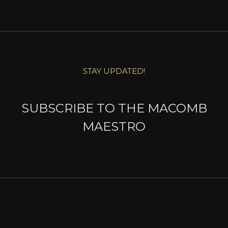
STAY UPDATED!
SUBSCRIBE TO THE MACOMB
MAESTRO