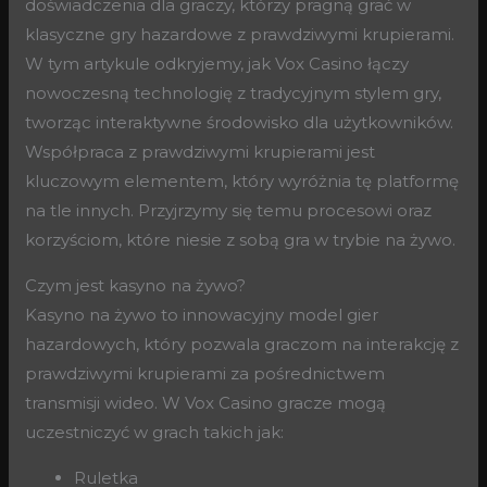
doświadczenia dla graczy, którzy pragną grać w
klasyczne gry hazardowe z prawdziwymi krupierami.
W tym artykule odkryjemy, jak Vox Casino łączy
nowoczesną technologię z tradycyjnym stylem gry,
tworząc interaktywne środowisko dla użytkowników.
Współpraca z prawdziwymi krupierami jest
kluczowym elementem, który wyróżnia tę platformę
na tle innych. Przyjrzymy się temu procesowi oraz
korzyściom, które niesie z sobą gra w trybie na żywo.
Czym jest kasyno na żywo?
Kasyno na żywo to innowacyjny model gier
hazardowych, który pozwala graczom na interakcję z
prawdziwymi krupierami za pośrednictwem
transmisji wideo. W Vox Casino gracze mogą
uczestniczyć w grach takich jak:
Ruletka