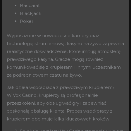
Baccarat
Blackjack
Poker
Wyposażone w nowoczesne kamery oraz
technologię strumieniową, kasyno na żywo zapewnia
realistyczne doświadczenie, które imitują atmosferę
prawdziwego kasyna. Gracze mogą również
komunikować się z krupierami i innymi uczestnikami
za pośrednictwem czatu na żywo.
Jak działa współpraca z prawdziwym krupierem?
W Vox Casino, krupierzy są profesjonalnie
przeszkoleni, aby obsługiwać gry i zapewniać
doskonałą obsługę klienta. Proces współpracy z
krupierem obejmuje kilka kluczowych kroków: