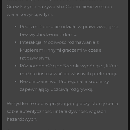
Gra w kasynie na żywo Vox Casino niesie ze sobą
wiele korzyści, w tym:
Realizm: Poczucie udziału w prawdziwej grze,
bez wychodzenia z domu.
Interakcja: Możliwość rozmawiania z
krupierem i innymi graczami w czasie
rzeczywistym.
Różnorodność gier: Szeroki wybór gier, które
można dostosować do własnych preferencji.
Bezpieczeństwo: Profesjonalni krupierzy,
zapewniający uczciwą rozgrywkę.
Wszystkie te cechy przyciągają graczy, którzy cenią
sobie autentyczność i interaktywność w grach
hazardowych.