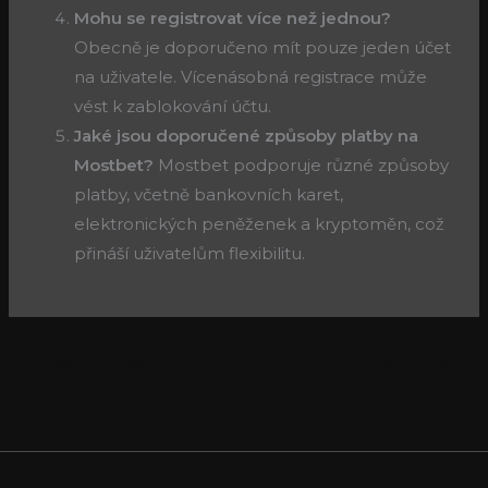
Mohu se registrovat více než jednou?
Obecně je doporučeno mít pouze jeden účet
na uživatele. Vícenásobná registrace může
vést k zablokování účtu.
Jaké jsou doporučené způsoby platby na
Mostbet?
Mostbet podporuje různé způsoby
platby, včetně bankovních karet,
elektronických peněženek a kryptoměn, což
přináší uživatelům flexibilitu.
←
Previous Post
Next Post
→