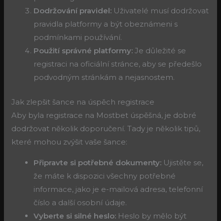
Dodržování pravidel:
Uživatelé musí dodržovat
pravidla platformy a být obeznámeni s
podmínkami používání.
Použití správné platformy:
Je důležité se
registraci na oficiální stránce, aby se předešlo
podvodným stránkám a nejasnostem.
Jak zlepšit šance na úspěch registrace
Aby byla registrace na Mostbet úspěšná, je dobré
dodržovat několik doporučení. Tady je několik tipů,
které mohou zvýšit vaše šance:
Připravte si potřebné dokumenty:
Ujistěte se,
že máte k dispozici všechny potřebné
informace, jako je e-mailová adresa, telefonní
číslo a další osobní údaje.
Vyberte si silné heslo:
Heslo by mělo být