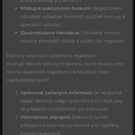
před podvody a zneužitím.
Přístup k exkluzivním funkcím:
Registrovaní
uživatelé vyžaduje možnost využívat bonusy a
speciální nabídky.
Zjednodušené transakce:
Uživatelé mohou
snadno provádět vklady a výběry po registraci.
Faktory ovlivňující úspěšnost registrace
Existuje několik klíčových faktorů, které mohou mít
vliv na úspěšnost registrace na Mostbet. Mezi
nejdůležitější patří:
Správnost zadaných informací:
Je nezbytné
zadat všechny údaje správně a bez chyb, aby
se předešlo problémům při ověřování.
Internetové připojení:
Stabilní a rychlé
připojení k internetu je klíčové pro úspěšný
proces registrace.