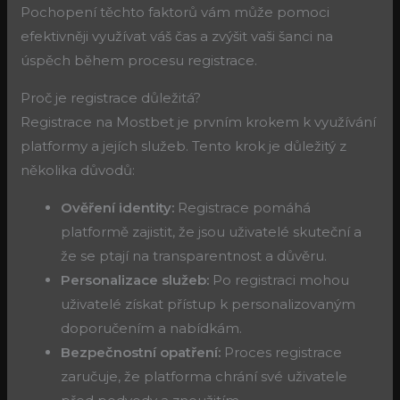
Pochopení těchto faktorů vám může pomoci
efektivněji využívat váš čas a zvýšit vaši šanci na
úspěch během procesu registrace.
Proč je registrace důležitá?
Registrace na Mostbet je prvním krokem k využívání
platformy a jejích služeb. Tento krok je důležitý z
několika důvodů:
Ověření identity:
Registrace pomáhá
platformě zajistit, že jsou uživatelé skuteční a
že se ptají na transparentnost a důvěru.
Personalizace služeb:
Po registraci mohou
uživatelé získat přístup k personalizovaným
doporučením a nabídkám.
Bezpečnostní opatření:
Proces registrace
zaručuje, že platforma chrání své uživatele