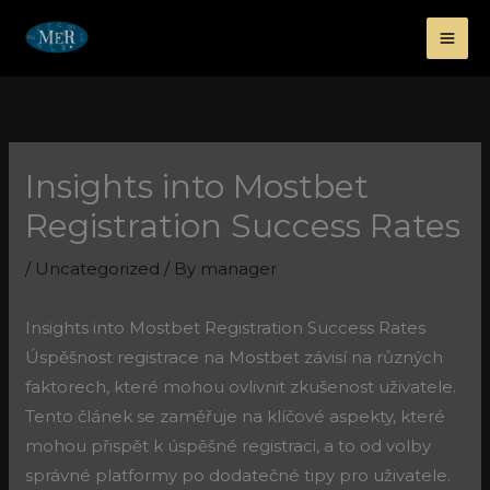
Skip
to
content
Insights into Mostbet
Registration Success Rates
/
Uncategorized
/ By
manager
Insights into Mostbet Registration Success Rates
Úspěšnost registrace na Mostbet závisí na různých
faktorech, které mohou ovlivnit zkušenost uživatele.
Tento článek se zaměřuje na klíčové aspekty, které
mohou přispět k úspěšné registraci, a to od volby
správné platformy po dodatečné tipy pro uživatele.