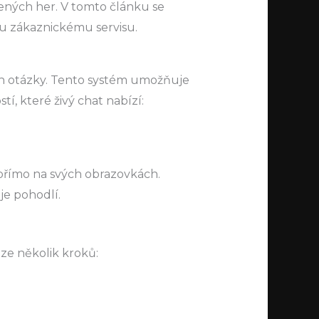
bených her. V tomto článku se
ímu zákaznickému servisu.
ich otázky. Tento systém umožňuje
í, které živý chat nabízí:
přímo na svých obrazovkách.
je pohodlí.
ze několik kroků: