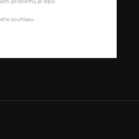
ešení problémů je lepší
šeho souhlasu.
Next Post
→