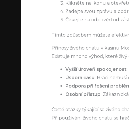
Klikněte na ikonu a otevřet
Zadejte svou zprávu a podr
Čekejte na odpověď od zás
Tímto způsobem můžete efektivně 
Přínosy živého chatu v kasinu Mo
Existuje mnoho výhod, které živý 
Vyšší úroveň spokojenosti
Úspora času:
Hráči nemusí č
Podpora při řešení problé
Osobní přístup:
Zákaznická 
Časté otázky týkající se živého ch
Při používání živého chatu se hráč