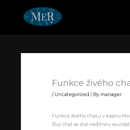
Skip
to
content
Funkce živého ch
/
Uncategorized
/ By
manager
Funkce živého chatu v kasinu Mo
Živý chat se stal nedílnou součá