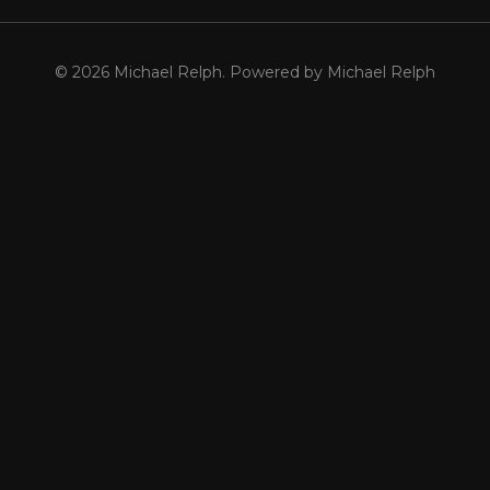
© 2026 Michael Relph. Powered by Michael Relph