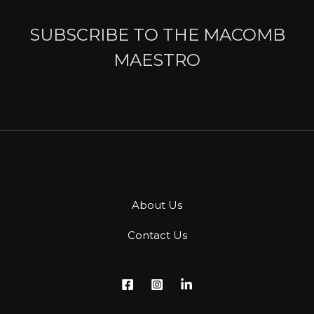
SUBSCRIBE TO THE MACOMB
MAESTRO
About Us
Contact Us