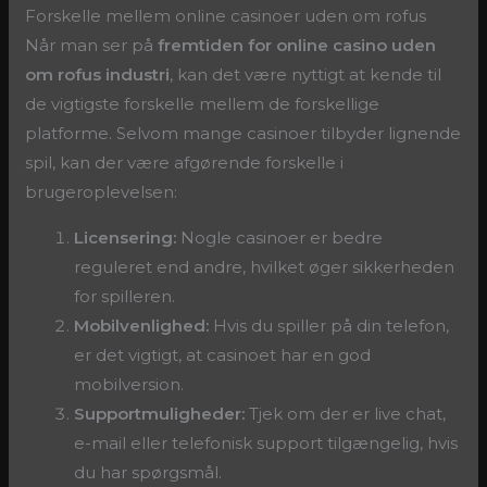
Forskelle mellem online casinoer uden om rofus
Når man ser på
fremtiden for online casino uden
om rofus industri
, kan det være nyttigt at kende til
de vigtigste forskelle mellem de forskellige
platforme. Selvom mange casinoer tilbyder lignende
spil, kan der være afgørende forskelle i
brugeroplevelsen:
Licensering:
Nogle casinoer er bedre
reguleret end andre, hvilket øger sikkerheden
for spilleren.
Mobilvenlighed:
Hvis du spiller på din telefon,
er det vigtigt, at casinoet har en god
mobilversion.
Supportmuligheder:
Tjek om der er live chat,
e-mail eller telefonisk support tilgængelig, hvis
du har spørgsmål.