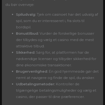
du bør overveje:
Spiludvalg:
Tjek om casinoet har det udvalg af
spil, som du er interesseret i, fra slots til
bordspil.
Bonustilbud:
Vurder de forskellige bonusser
der tilbydes og vælg et casino med de mest
attraktive tilbud.
Sikkerhed:
Sørg for, at platformen har de
nødvendige licenser og tilbyder sikkerhed for
dine økonomiske transaktioner.
Brugervenlighed:
En god hjemmeside gør det
nemt at navigere og finde de spil, du ønsker.
Udbetalingsmetoder:
Kontroller de
tilgængelige betalingsmuligheder og vælg et
casino, der passer til dine præferencer.