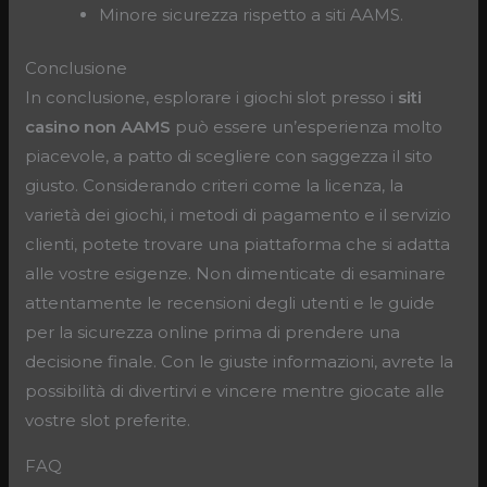
Minore sicurezza rispetto a siti AAMS.
Conclusione
In conclusione, esplorare i giochi slot presso i
siti
casino non AAMS
può essere un’esperienza molto
piacevole, a patto di scegliere con saggezza il sito
giusto. Considerando criteri come la licenza, la
varietà dei giochi, i metodi di pagamento e il servizio
clienti, potete trovare una piattaforma che si adatta
alle vostre esigenze. Non dimenticate di esaminare
attentamente le recensioni degli utenti e le guide
per la sicurezza online prima di prendere una
decisione finale. Con le giuste informazioni, avrete la
possibilità di divertirvi e vincere mentre giocate alle
vostre slot preferite.
FAQ