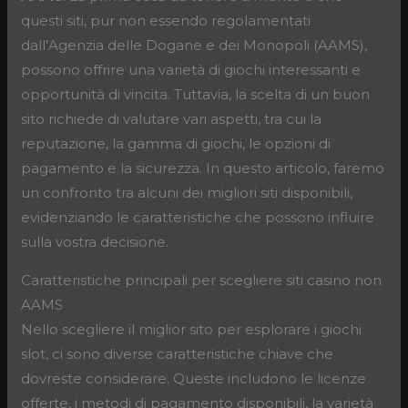
questi siti, pur non essendo regolamentati
dall’Agenzia delle Dogane e dei Monopoli (AAMS),
possono offrire una varietà di giochi interessanti e
opportunità di vincita. Tuttavia, la scelta di un buon
sito richiede di valutare vari aspetti, tra cui la
reputazione, la gamma di giochi, le opzioni di
pagamento e la sicurezza. In questo articolo, faremo
un confronto tra alcuni dei migliori siti disponibili,
evidenziando le caratteristiche che possono influire
sulla vostra decisione.
Caratteristiche principali per scegliere siti casino non
AAMS
Nello scegliere il miglior sito per esplorare i giochi
slot, ci sono diverse caratteristiche chiave che
dovreste considerare. Queste includono le licenze
offerte, i metodi di pagamento disponibili, la varietà