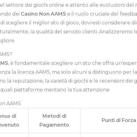
l settore dei giochi online e attento alle evoluzioni del m
mondo dei
Casino Non AAMS
e il ruolo cruciale del feedb
 di scegliere il miglior sito di gioco, dovresti considerare di
ralmente, la qualità del servizio clienti. Analizzeremo le
gliore.
AAMS?
AMS
, è fondamentale scegliere un sito che offra un’esperie
nza la licenza AAMS, ma solo alcuni si distinguono per la q
ono la reputazione, la varietà di giochi e le recensioni de
 quali piattaforme meritano la tua attenzione.
 Non AAMS
nus di
Metodi di
Punti di Forza
nvenuto
Pagamento