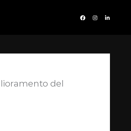
lioramento del