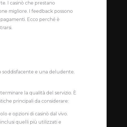
rte. I casinò che prestano
one migliore. I feedback possono
dei pagamenti. Ecco perché è
rarsi.
co soddisfacente e una deludente.
terminare la qualità del servizio. È
iche principali da considerare:
olo e opzioni di casinò dal vivo.
lusi quelli più utilizzati e