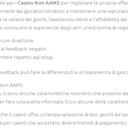
le per i
Casino Non AAMS
per migliorare le proprie offe
commenti dei giocatori tendono a mantenere una reputazi
a varietà dei giochi, l’assistenza clienti e l’affidabilità 
conoscere le esperienze degli altri utenti prima di regist
orum di settore.
 ai feedback negativi.
tele rispetto agli elogi.
 feedback può fare la differenza tra un’esperienza di gio
no Non AAMS
S
, ci sono alcune caratteristiche ricorrenti che possono de
 fare una scelta informata. Ecco alcune delle caratterist
che il casinò offra un’ampia selezione di slot, giochi da tav
 per casinò che accettano diversi metodi di pagamento, inc