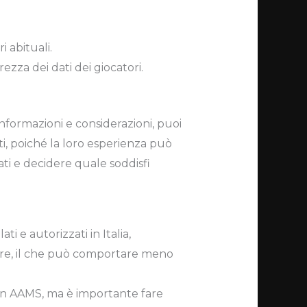
 abituali.
urezza dei dati dei giocatori.
nformazioni e considerazioni, puoi
ti, poiché la loro esperienza può
nati e decidere quale soddisfi
i e autorizzati in Italia,
ere, il che può comportare meno
non AAMS, ma è importante fare