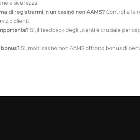
one e sicurezza.
ma di registrarmi in un casinò non AAMS?
Controlla le re
izio clienti.
 importante?
Sì, il feedback degli utenti è cruciale per capi
o bonus?
Sì, molti casinò non AAMS offrono bonus di ben