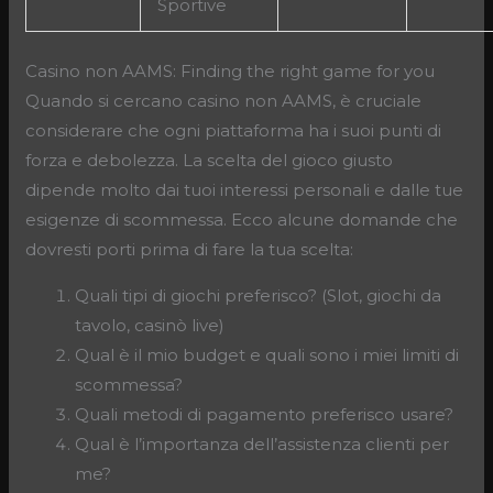
Sportive
Casino non AAMS: Finding the right game for you
Quando si cercano casino non AAMS, è cruciale
considerare che ogni piattaforma ha i suoi punti di
forza e debolezza. La scelta del gioco giusto
dipende molto dai tuoi interessi personali e dalle tue
esigenze di scommessa. Ecco alcune domande che
dovresti porti prima di fare la tua scelta:
Quali tipi di giochi preferisco? (Slot, giochi da
tavolo, casinò live)
Qual è il mio budget e quali sono i miei limiti di
scommessa?
Quali metodi di pagamento preferisco usare?
Qual è l’importanza dell’assistenza clienti per
me?