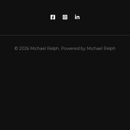
© 2026 Michael Relph. Powered by Michael Relph