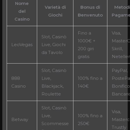
Nome
Varietà di
Bonus di
Metodi
del
Giochi
Benvenuto
Pagame
Casino
Fino a
Visa,
Slot, Casinò
1000€ +
MasterC
LeoVegas
Live, Giochi
200 giri
Skrill,
da Tavolo
gratis
Netelle
Slot, Casinò
PayPal,
888
Live,
100% fino a
PostePa
Casino
Blackjack,
140€
Bonific
Roulette
Bancari
Slot, Casinò
Visa,
Live,
100% fino a
Betway
Masterc
Scommesse
250€
Trustly