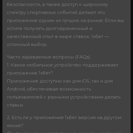
безопасности, а также доступ к широкому
спектру спортивных событий делают это
приложение одним из лучших на рынке. Если вы
хотите получить долговременный и
качественный опыт в мире ставок, 1хбет —
отличный выбор.
Часто задаваемые вопросы (FAQs)
1. Какое мобильное устройство поддерживает
приложение 1хбет?
Приложение доступно как для iOS, так и для
Android, обеспечивая возможность
пользователей с разными устройствами делать
ставки.
2. Есть ли у приложения 1хбет версия на другом
языке?